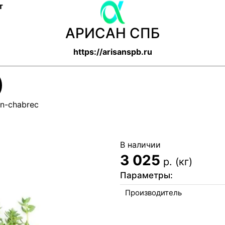
т
АРИСАН СПБ
https://arisanspb.ru
)
an-chabrec
В наличии
3 025
р. (кг)
Параметры:
Производитель