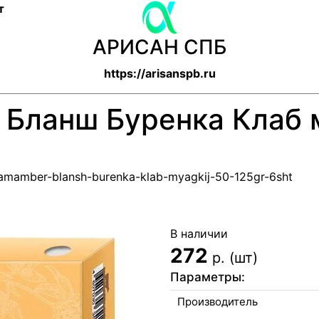
т
АРИСАН СПБ
https://arisanspb.ru
Бланш Буренка Клаб 
-kamamber-blansh-burenka-klab-myagkij-50-125gr-6sht
В наличии
272
р. (шт)
Параметры:
Производитель