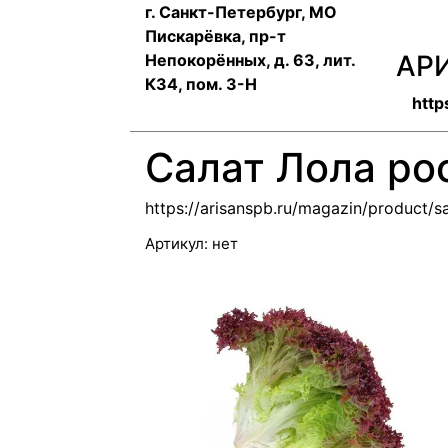
г. Санкт-Петербург, МО
Пискарёвка, пр-т
АР
Непокорённых, д. 63, лит.
К34, пом. 3-Н
http
Салат Лола ро
https://arisanspb.ru/magazin/product/sa
Артикул:
нет