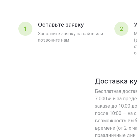
Оставьте заявку
У
1
2
Заполните заявку на сайте или
М
позвоните нам
(
с
с
Доставка к
Бесплатная достав
7 000 ₽ и за пред
заказе до 10:00 д
после 10:00 — на
возможность выб
времени (от 2-х ч
праздничные дни.