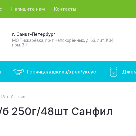
с
Напишите нам
Контакты
г. Санкт-Петербург
МО Пискарёвка, пр-т Непокорённых, д. 63, лит. К34,
пом. 3-Н
ы
Горчица/аджика/хрен/уксус
Джем
г/48шт Санфил
/б 250г/48шт Санфил