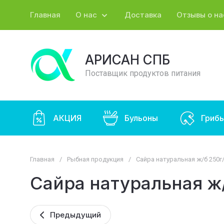
Главная
О нас
Доставка
Отзывы о на
АРИСАН СПБ
Поставщик продуктов питания
АКЦИЯ
Бульоны
Гриб
Главная
/
Рыбная продукция
/
Сайра натуральная ж/б 250
Сайра натуральная ж
Предыдущий