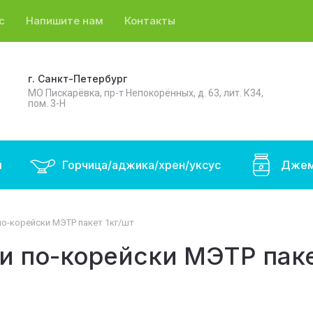
с
Напишите нам
Контакты
г. Санкт-Петербург
МО Пискарёвка, пр-т Непокорённых, д. 63, лит. К34,
пом. 3-Н
ы
Горчица/аджика/хрен/уксус
Джем
о-корейски МЭТР пакет 1кг/шт
и по-корейски МЭТР паке