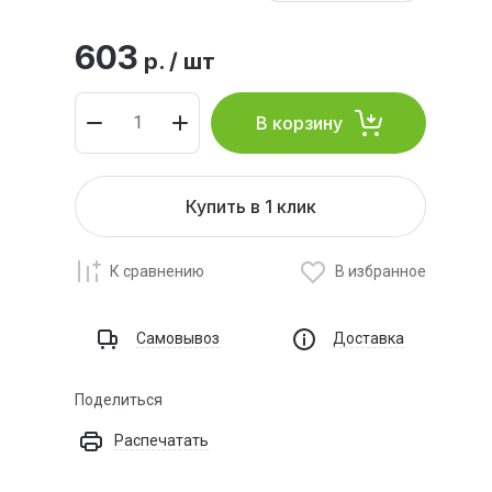
603
р.
/
шт
В корзину
Купить в 1 клик
К сравнению
В избранное
Самовывоз
Доставка
Поделиться
Распечатать