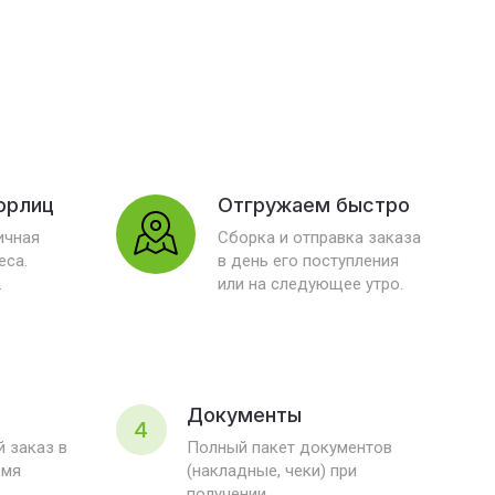
юрлиц
Отгружаем быстро
ичная
Сборка и отправка заказа
еса.
в день его поступления
.
или на следующее утро.
Документы
4
 заказ в
Полный пакет документов
емя
(накладные, чеки) при
получении