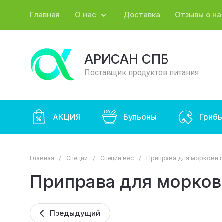
Главная
О нас
Доставка
Отзывы о на
АРИСАН СПБ
Поставщик продуктов питания
АКЦИЯ
Бульоны
Гриб
Главная
/
Специи
/
Специи вес
/
Приправа для моркови п
Приправа для морков
Предыдущий