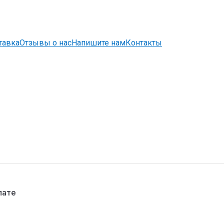
тавка
Отзывы о нас
Напишите нам
Контакты
лате