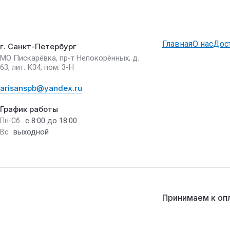
Главная
О нас
Дос
г. Санкт-Петербург
МО Пискарёвка, пр-т Непокорённых, д.
63, лит. К34, пом. 3-Н
arisanspb@yandex.ru
График работы
с 8:00 до 18:00
Пн-Сб
выходной
Вс
Принимаем к оп