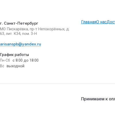
Главная
О нас
Дос
г. Санкт-Петербург
МО Пискарёвка, пр-т Непокорённых, д.
63, лит. К34, пом. 3-Н
arisanspb@yandex.ru
График работы
с 8:00 до 18:00
Пн-Сб
выходной
Вс
Принимаем к оп