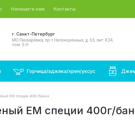
с
Напишите нам
Контакты
г. Санкт-Петербург
МО Пискарёвка, пр-т Непокорённых, д. 63, лит. К34,
пом. 3-Н
ы
Горчица/аджика/хрен/уксус
Джем
ный ЕМ специи 400г/банка
ный ЕМ специи 400г/бан