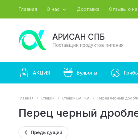
Главная
О нас
Доставка
Отзывы о на
АРИСАН СПБ
Поставщик продуктов питания
АКЦИЯ
Бульоны
Гриб
Главная
/
Специи
/
Специи БАНКА
/
Перец черный дробле
Перец черный дробле
Предыдущий