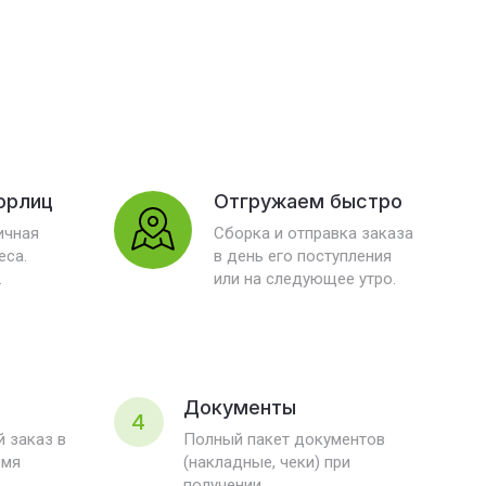
юрлиц
Отгружаем быстро
ичная
Сборка и отправка заказа
еса.
в день его поступления
.
или на следующее утро.
Документы
4
 заказ в
Полный пакет документов
емя
(накладные, чеки) при
получении