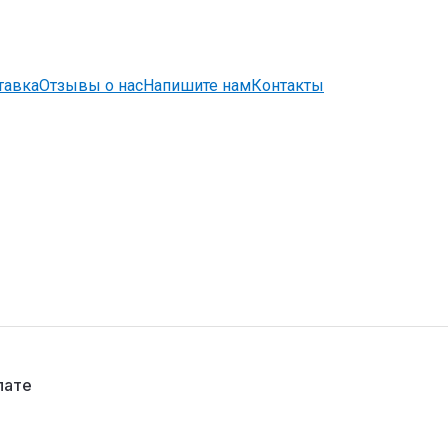
тавка
Отзывы о нас
Напишите нам
Контакты
лате