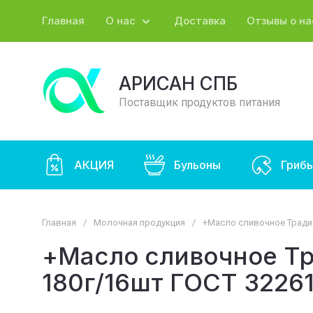
Главная
О нас
Доставка
Отзывы о на
АРИСАН СПБ
Поставщик продуктов питания
АКЦИЯ
Бульоны
Гриб
Главная
/
Молочная продукция
/
+Масло сливочное Традиц
+Масло сливочное Т
180г/16шт ГОСТ 32261