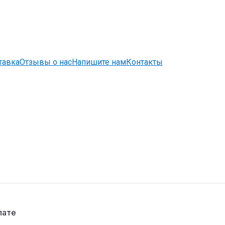
тавка
Отзывы о нас
Напишите нам
Контакты
лате