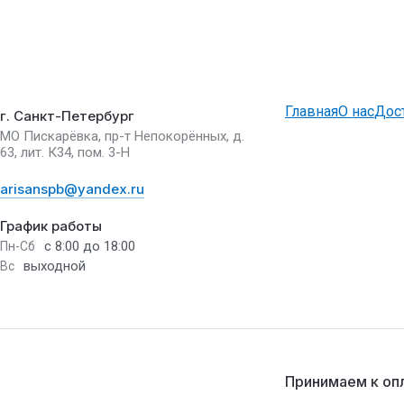
Главная
О нас
Дос
г. Санкт-Петербург
МО Пискарёвка, пр-т Непокорённых, д.
63, лит. К34, пом. 3-Н
arisanspb@yandex.ru
График работы
с 8:00 до 18:00
Пн-Сб
выходной
Вс
Принимаем к оп