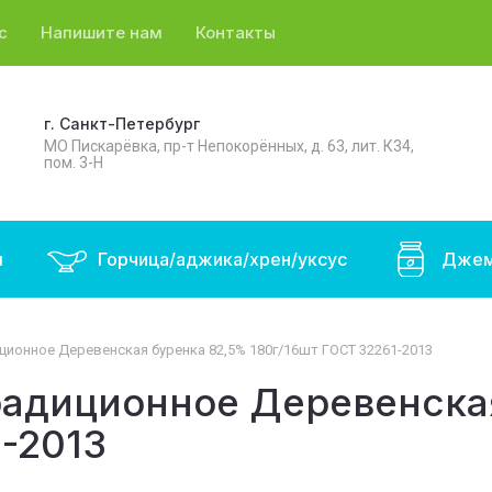
с
Напишите нам
Контакты
г. Санкт-Петербург
МО Пискарёвка, пр-т Непокорённых, д. 63, лит. К34,
пом. 3-Н
ы
Горчица/аджика/хрен/уксус
Джем
ионное Деревенская буренка 82,5% 180г/16шт ГОСТ 32261-2013
радиционное Деревенска
-2013