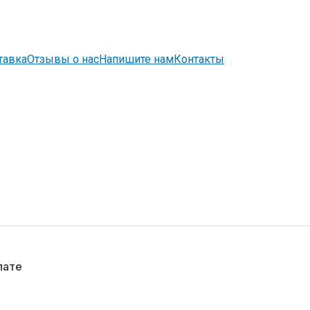
тавка
Отзывы о нас
Напишите нам
Контакты
лате