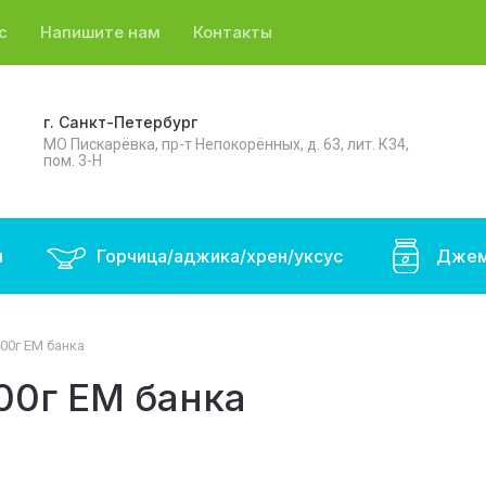
с
Напишите нам
Контакты
г. Санкт-Петербург
МО Пискарёвка, пр-т Непокорённых, д. 63, лит. К34,
пом. 3-Н
ы
Горчица/аджика/хрен/уксус
Джем
00г ЕМ банка
00г ЕМ банка