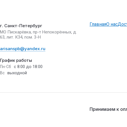
Главная
О нас
Дос
г. Санкт-Петербург
МО Пискарёвка, пр-т Непокорённых, д.
63, лит. К34, пом. 3-Н
arisanspb@yandex.ru
График работы
с 8:00 до 18:00
Пн-Сб
выходной
Вс
Принимаем к оп