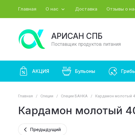
Главная
О нас
Доставка
Отзывы о на
АРИСАН СПБ
Поставщик продуктов питания
АКЦИЯ
Бульоны
Гриб
Главная
/
Специи
/
Специи БАНКА
/
Кардамон молотый 4
Кардамон молотый 4
Предыдущий