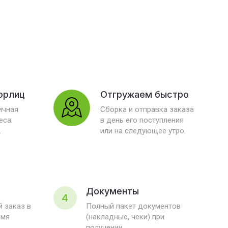
юрлиц
Отгружаем быстро
ичная
Сборка и отправка заказа
еса.
в день его поступления
.
или на следующее утро.
Документы
4
 заказ в
Полный пакет документов
емя
(накладные, чеки) при
получении