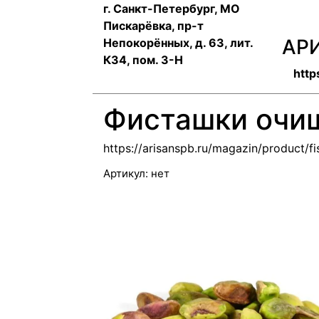
г. Санкт-Петербург, МО
Пискарёвка, пр-т
АР
Непокорённых, д. 63, лит.
К34, пом. 3-Н
http
Фисташки очищ
https://arisanspb.ru/magazin/product/f
Артикул:
нет