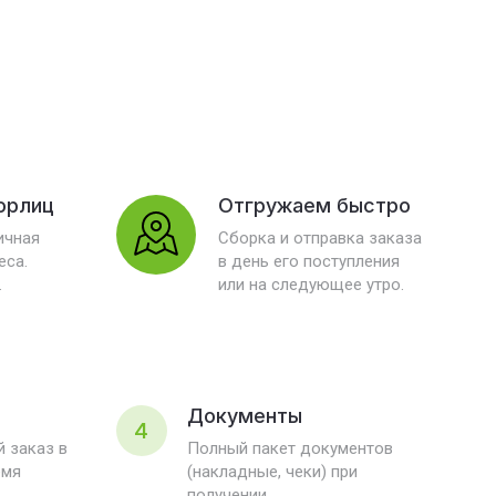
юрлиц
Отгружаем быстро
ичная
Сборка и отправка заказа
еса.
в день его поступления
.
или на следующее утро.
Документы
4
 заказ в
Полный пакет документов
емя
(накладные, чеки) при
получении