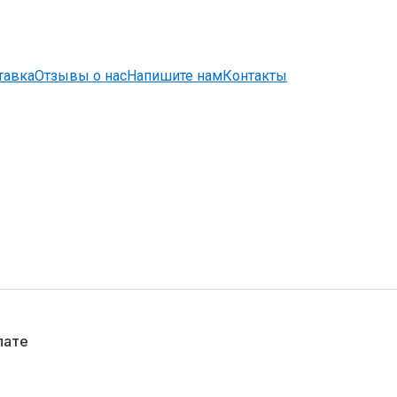
тавка
Отзывы о нас
Напишите нам
Контакты
лате