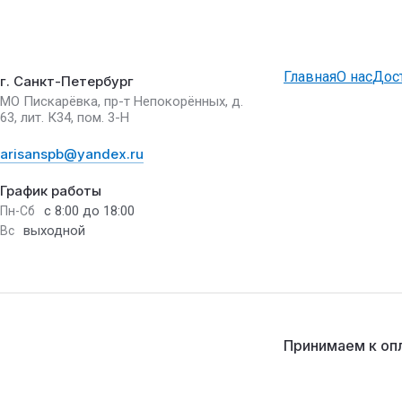
Главная
О нас
Дос
г. Санкт-Петербург
МО Пискарёвка, пр-т Непокорённых, д.
63, лит. К34, пом. 3-Н
arisanspb@yandex.ru
График работы
с 8:00 до 18:00
Пн-Сб
выходной
Вс
Принимаем к оп