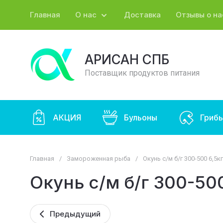
Главная
О нас
Доставка
Отзывы о на
АРИСАН СПБ
Поставщик продуктов питания
АКЦИЯ
Бульоны
Гриб
Главная
/
Замороженная рыба
/
Окунь с/м б/г 300-500 6,5
Окунь с/м б/г 300-50
Предыдущий