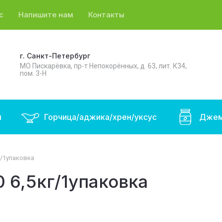
с
Напишите нам
Контакты
г. Санкт-Петербург
МО Пискарёвка, пр-т Непокорённых, д. 63, лит. К34,
пом. 3-Н
ы
Горчица/аджика/хрен/уксус
Джем
кг/1упаковка
0 6,5кг/1упаковка