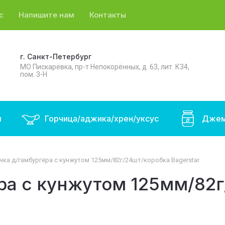
с
Напишите нам
Контакты
г. Санкт-Петербург
МО Пискарёвка, пр-т Непокорённых, д. 63, лит. К34,
пом. 3-Н
ы
Горчица/аджика/хрен/уксус
Джем
чка д/гамбургера с кунжутом 125мм/82г/24шт/коробка Bagerstar
ера с кунжутом 125мм/82