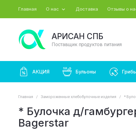
Главная
О нас
Доставка
Отзывы о на
АРИСАН СПБ
Поставщик продуктов питания
АКЦИЯ
Бульоны
Гриб
Главная
/
Замороженные хлебобулочные изделия
/
* Було
* Булочка д/гамбург
Bagerstar