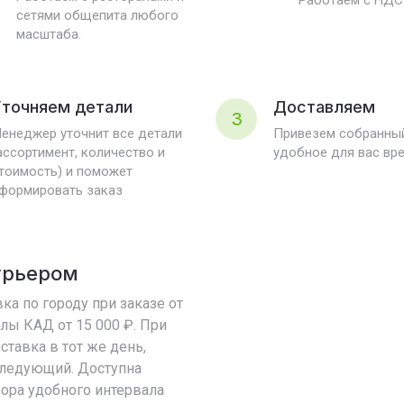
Работаем с НДС
сетями общепита любого
масштаба.
точняем детали
Доставляем
3
енеджер уточнит все детали
Привезем собранный
ассортимент, количество и
удобное для вас вр
тоимость) и поможет
формировать заказ
урьером
ка по городу при заказе от
елы КАД от 15 000 ₽. При
оставка в тот же день,
 следующий. Доступна
ора удобного интервала