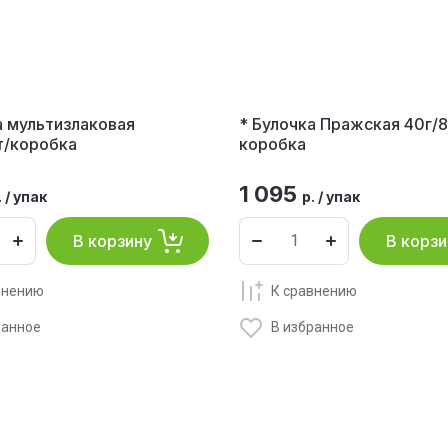
а мультизлаковая
* Булочка Пражская 40г/
т/коробка
коробка
1 095
.
/
упак
р.
/
упак
В корзину
В корзи
внению
К сравнению
ранное
В избранное