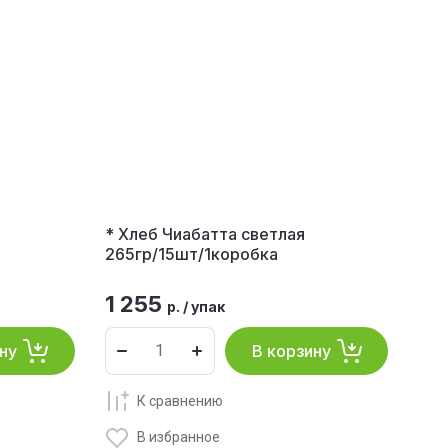
* Хлеб Чиабатта светлая
265гр/15шт/1коробка
1 255
р.
/
упак
ну
В корзину
К сравнению
В избранное