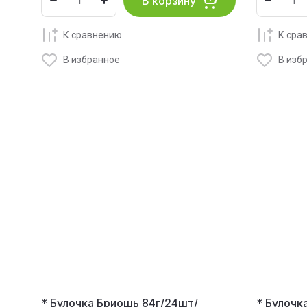
В корзину
К сравнению
К сра
В избранное
В изб
* Булочка Бриошь 84г/24шт/
* Булочк