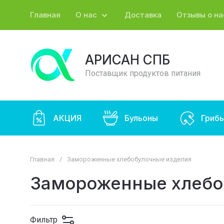
Главная
О нас
Доставка
Отзывы о на
АРИСАН СПБ
Поставщик продуктов питания
АКЦИЯ
Бульоны
Гриб
Главная
/
Замороженные хлебобулочные изделия
Замороженные хлебо
Фильтр