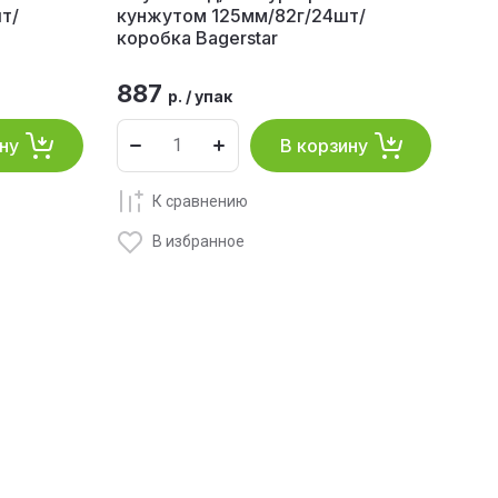
т/
кунжутом 125мм/82г/24шт/
коробка Bagerstar
887
р.
/
упак
ну
В корзину
К сравнению
В избранное