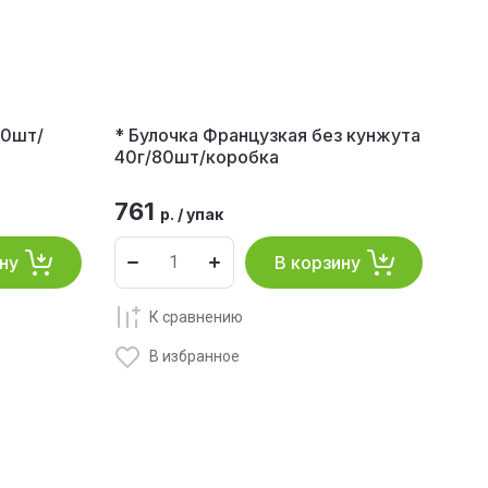
80шт/
* Булочка Французкая без кунжута
40г/80шт/коробка
761
р.
/
упак
ну
В корзину
К сравнению
В избранное