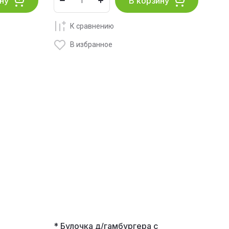
ну
В корзину
К сравнению
В избранное
* Булочка д/гамбургера с