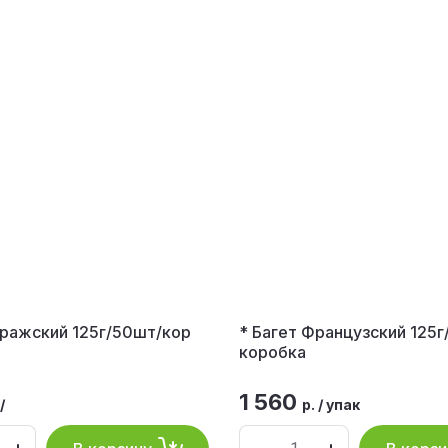
Пражский 125г/50шт/кор
* Багет Французский 125г
коробка
1 560
/
р.
/
упак