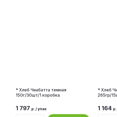
* Хлеб Чиабатта темная
* Хлеб Ч
150г/30шт/1 коробка
265гр/15
1 797
1 164
р.
/
упак
р.