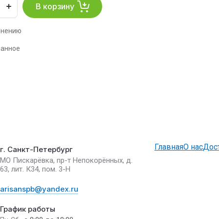
В корзину
внению
ранное
Главная
О нас
Дос
г. Санкт-Петербург
МО Пискарёвка, пр-т Непокорённых, д.
63, лит. К34, пом. 3-Н
arisanspb@yandex.ru
График работы