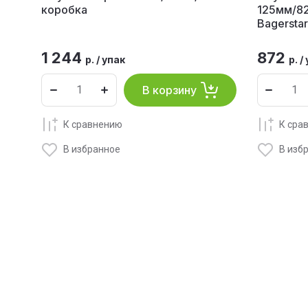
коробка
125мм/8
Bagerstar
1 244
872
р.
/
упак
р.
/
В корзину
К сравнению
К сра
В избранное
В изб