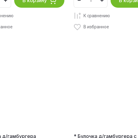
В корзину
В корзи
внению
К сравнению
ранное
В избранное
а д/гамбургера
* Булочка д/гамбургера с