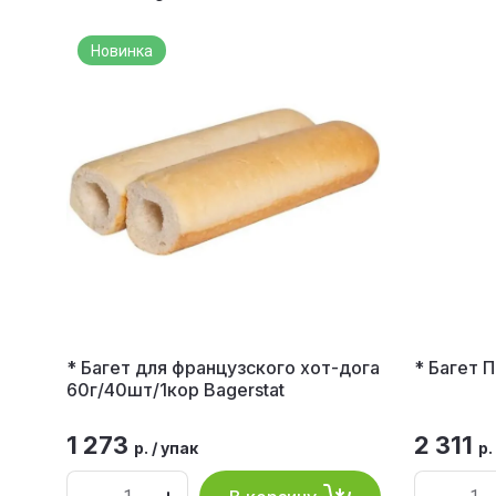
Новинка
* Багет для французского хот-дога
* Багет 
60г/40шт/1кор Bagerstat
1 273
2 311
р.
/
упак
р.