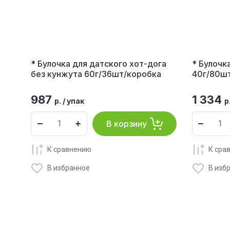
* Булочка для датского хот-дога
* Булочк
без кунжута 60г/36шт/коробка
40г/80ш
987
1 334
р.
/
упак
р
В корзину
К сравнению
К сра
В избранное
В изб