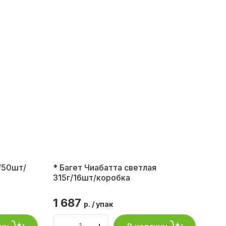
/50шт/
* Багет Чиабатта светлая
315г/16шт/коробка
1 687
р.
/
упак