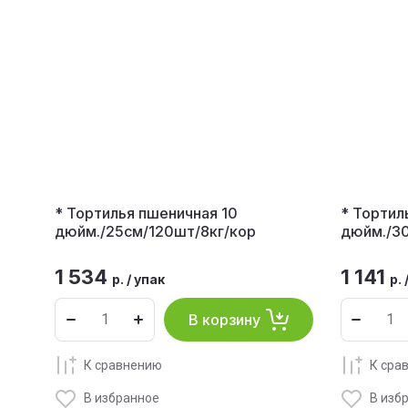
* Тортилья пшеничная 10
* Тортил
дюйм./25см/120шт/8кг/кор
дюйм./30
1 534
1 141
р.
/
упак
р.
В корзину
К сравнению
К сра
В избранное
В изб