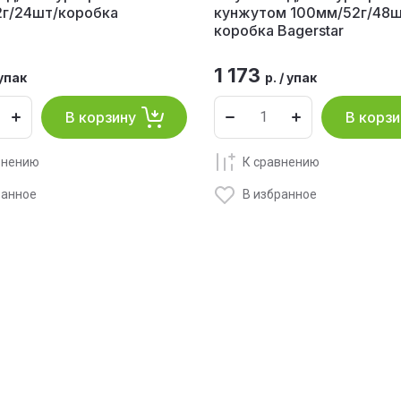
2г/24шт/коробка
кунжутом 100мм/52г/48ш
коробка Bagerstar
1 173
упак
р.
/
упак
В корзину
В корзи
внению
К сравнению
ранное
В избранное