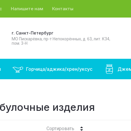
с
Напишите нам
Контакты
г. Санкт-Петербург
МО Пискарёвка, пр-т Непокорённых, д. 63, лит. К34,
пом. 3-Н
ы
Горчица/аджика/хрен/уксус
Джем
булочные изделия
Сортировать