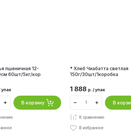
ья пшеничная 12-
* Хлеб Чиабатта светлая
см 60шт/5кг/кор
150г/30шт/1коробка
1 888
/
упак
р.
/
упак
В корзину
В корзи
внению
К сравнению
ранное
В избранное